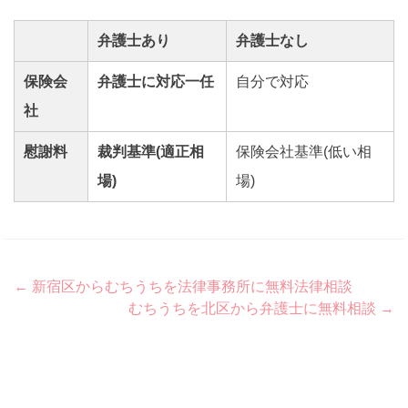
弁護士あり
弁護士なし
保険会
弁護士に対応一任
自分で対応
社
慰謝料
裁判基準(適正相
保険会社基準(低い相
場)
場)
Post
←
新宿区からむちうちを法律事務所に無料法律相談
むちうちを北区から弁護士に無料相談
→
navigation