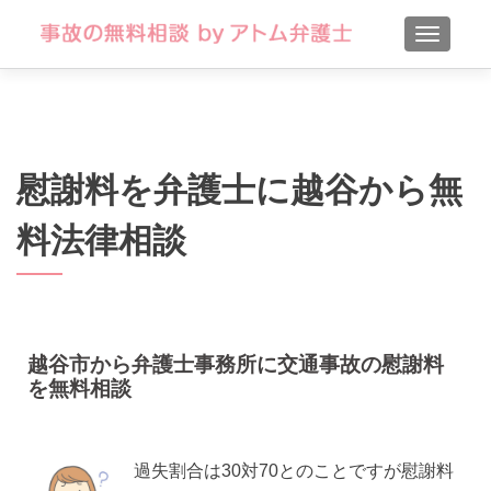
TOGGLE
慰謝料を弁護士に越谷から無
料法律相談
越谷市から弁護士事務所に交通事故の慰謝料
を無料相談
過失割合は30対70とのことですが慰謝料