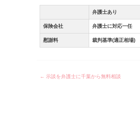
弁護士あり
保険会社
弁護士に対応一任
慰謝料
裁判基準(適正相場)
Post
←
示談を弁護士に千葉から無料相談
navigation