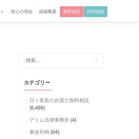
ト
安心の理由
組織概要
無料相談
訪問相談
検
索:
カテゴリー
日々更新の弁護士無料相談
(6,486)
アトム法律事務所
(4)
事故判例
(64)