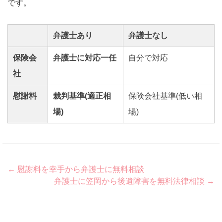
です。
弁護士あり
弁護士なし
保険会
弁護士に対応一任
自分で対応
社
慰謝料
裁判基準(適正相
保険会社基準(低い相
場)
場)
Post
←
慰謝料を幸手から弁護士に無料相談
弁護士に笠岡から後遺障害を無料法律相談
→
navigation