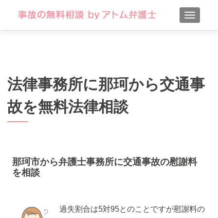
TOGGLE
法律事務所に那珂から交通事
故を無料法律相談
那珂市から弁護士事務所に交通事故の慰謝料
を相談
過失割合は5対95とのことですが慰謝料の