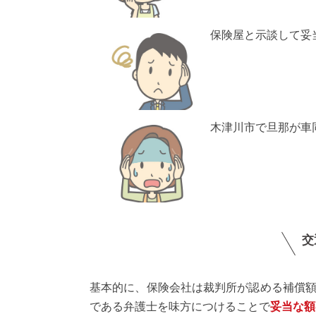
保険屋と示談して妥
木津川市で旦那が車同
交
基本的に、保険会社は裁判所が認める補償
である弁護士を味方につけることで
妥当な額