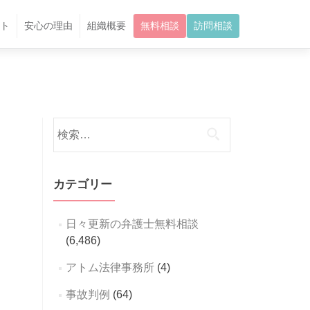
ト
安心の理由
組織概要
無料相談
訪問相談
検
索:
カテゴリー
日々更新の弁護士無料相談
(6,486)
アトム法律事務所
(4)
事故判例
(64)