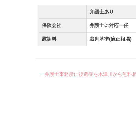
弁護士あり
保険会社
弁護士に対応一任
慰謝料
裁判基準(適正相場)
Post
←
弁護士事務所に後遺症を木津川から無料
navigation