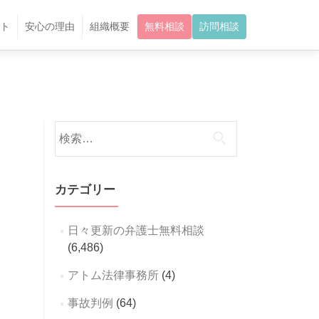
ト
安心の理由
組織概要
無料相談
訪問相談
検
索:
カテゴリー
日々更新の弁護士無料相談
(6,486)
アトム法律事務所
(4)
事故判例
(64)