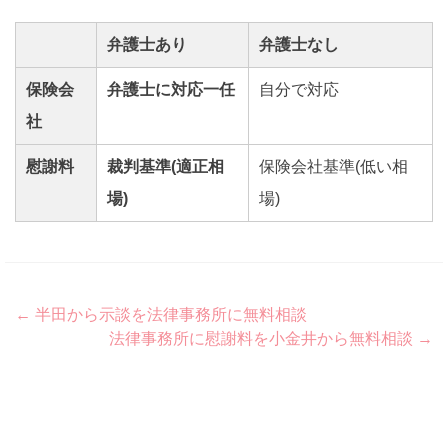
弁護士あり
弁護士なし
保険会
弁護士に対応一任
自分で対応
社
慰謝料
裁判基準(適正相
保険会社基準(低い相
場)
場)
Post
←
半田から示談を法律事務所に無料相談
法律事務所に慰謝料を小金井から無料相談
→
navigation