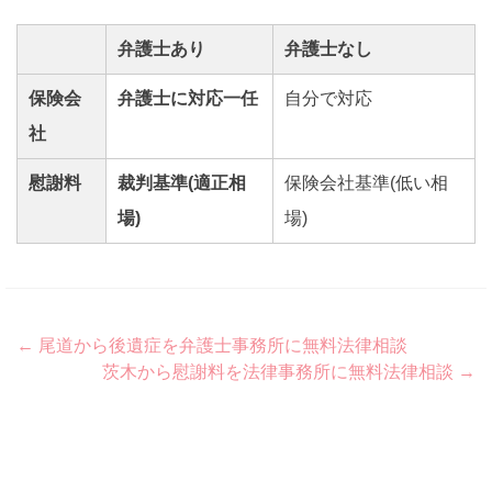
弁護士あり
弁護士なし
保険会
弁護士に対応一任
自分で対応
社
慰謝料
裁判基準(適正相
保険会社基準(低い相
場)
場)
Post
←
尾道から後遺症を弁護士事務所に無料法律相談
茨木から慰謝料を法律事務所に無料法律相談
→
navigation