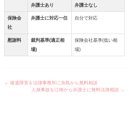
弁護士あり
弁護士なし
保険会
弁護士に対応一任
自分で対応
社
慰謝料
裁判基準(適正相
保険会社基準(低い相
場)
場)
Post
←
後遺障害を法律事務所に糸島から無料相談
人身事故を江南から弁護士に無料法律相談
→
navigation