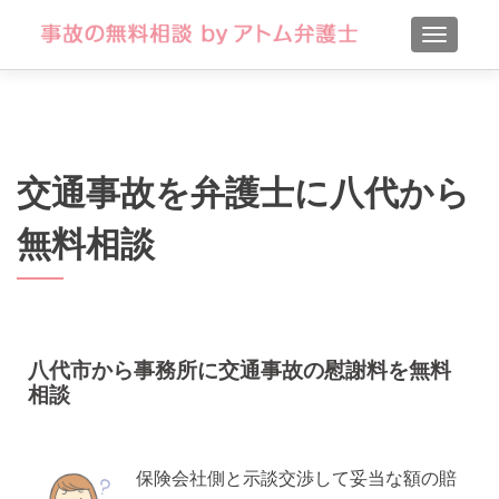
TOGGLE
交通事故を弁護士に八代から
無料相談
八代市から事務所に交通事故の慰謝料を無料
相談
保険会社側と示談交渉して妥当な額の賠