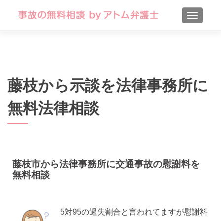
TOGGLE
藤枝から示談を法律事務所に
無料法律相談
藤枝市から法律事務所に交通事故の慰謝料を
無料相談
5対95の過失割合と言われてますが慰謝料