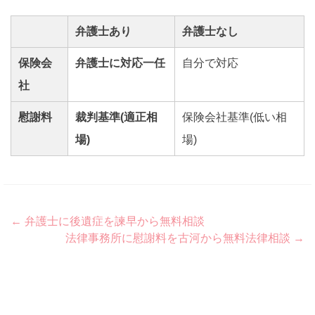
弁護士あり
弁護士なし
保険会
弁護士に対応一任
自分で対応
社
慰謝料
裁判基準(適正相
保険会社基準(低い相
場)
場)
Post
←
弁護士に後遺症を諫早から無料相談
法律事務所に慰謝料を古河から無料法律相談
→
navigation