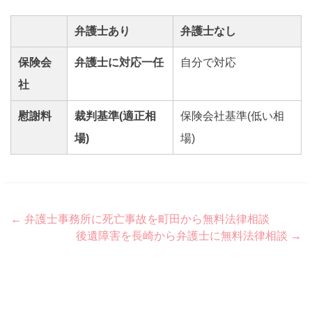
弁護士あり
弁護士なし
保険会
弁護士に対応一任
自分で対応
社
慰謝料
裁判基準(適正相
保険会社基準(低い相
場)
場)
Post
←
弁護士事務所に死亡事故を町田から無料法律相談
後遺障害を長崎から弁護士に無料法律相談
→
navigation