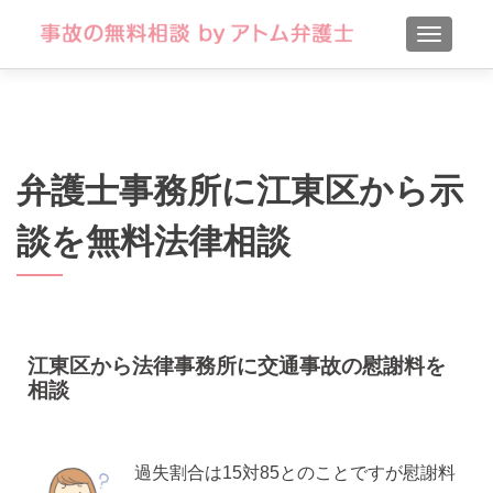
TOGGLE
弁護士事務所に江東区から示
談を無料法律相談
江東区から法律事務所に交通事故の慰謝料を
相談
過失割合は15対85とのことですが慰謝料