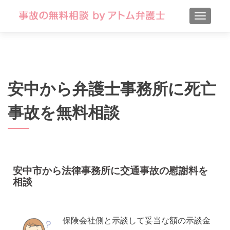
TOGGLE
安中から弁護士事務所に死亡
事故を無料相談
安中市から法律事務所に交通事故の慰謝料を
相談
保険会社側と示談して妥当な額の示談金