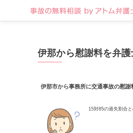
伊那から慰謝料を弁護
伊那市から事務所に交通事故の慰謝
15対85の過失割