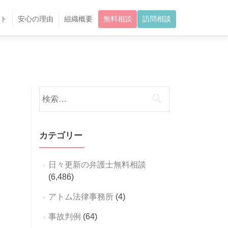
ト
安心の理由
組織概要
無料相談
訪問相談
検
索:
カテゴリー
日々更新の弁護士無料相談
(6,486)
アトム法律事務所
(4)
事故判例
(64)