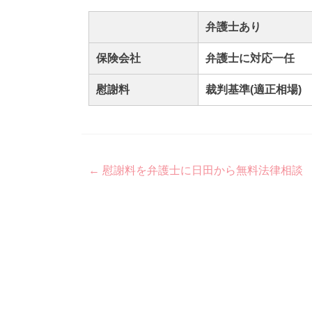
弁護士あり
保険会社
弁護士に対応一任
慰謝料
裁判基準(適正相場)
Post
←
慰謝料を弁護士に日田から無料法律相談
navigation