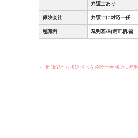
弁護士あり
保険会社
弁護士に対応一任
慰謝料
裁判基準(適正相場)
Post
←
気仙沼から後遺障害を弁護士事務所に無
navigation