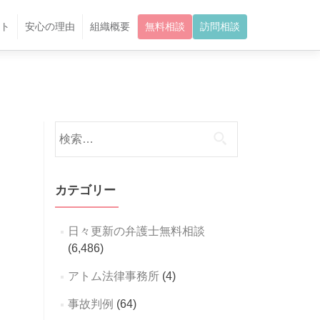
ト
安心の理由
組織概要
無料相談
訪問相談
検
索:
カテゴリー
日々更新の弁護士無料相談
(6,486)
アトム法律事務所
(4)
事故判例
(64)