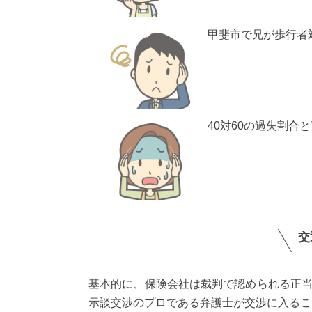
甲斐市で兄が歩行者
40対60の過失割
交
基本的に、保険会社は裁判で認められる正
示談交渉のプロである弁護士が交渉に入るこ