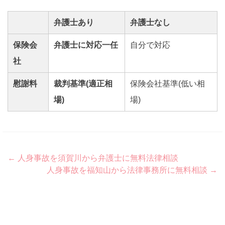
弁護士あり
弁護士なし
保険会
弁護士に対応一任
自分で対応
社
慰謝料
裁判基準(適正相
保険会社基準(低い相
場)
場)
Post
←
人身事故を須賀川から弁護士に無料法律相談
人身事故を福知山から法律事務所に無料相談
→
navigation