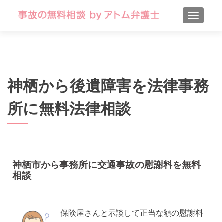
TOGGLE
神栖から後遺障害を法律事務
所に無料法律相談
神栖市から事務所に交通事故の慰謝料を無料
相談
保険屋さんと示談して正当な額の慰謝料