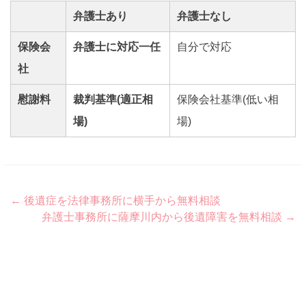
弁護士あり
弁護士なし
保険会
弁護士に対応一任
自分で対応
社
慰謝料
裁判基準(適正相
保険会社基準(低い相
場)
場)
Post
←
後遺症を法律事務所に横手から無料相談
弁護士事務所に薩摩川内から後遺障害を無料相談
→
navigation