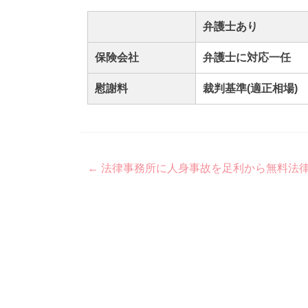
弁護士あり
保険会社
弁護士に対応一任
慰謝料
裁判基準(適正相場)
Post
←
法律事務所に人身事故を足利から無料法
navigation