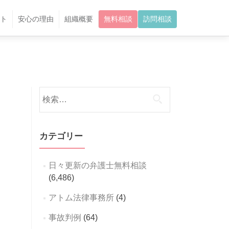
ト
安心の理由
組織概要
無料相談
訪問相談
検
索:
カテゴリー
日々更新の弁護士無料相談
(6,486)
アトム法律事務所
(4)
事故判例
(64)