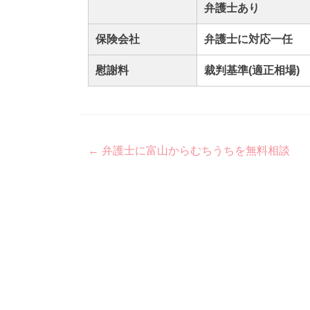
弁護士あり
保険会社
弁護士に対応一任
慰謝料
裁判基準(適正相場)
Post
←
弁護士に富山からむちうちを無料相談
navigation