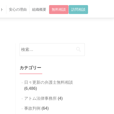
ト
安心の理由
組織概要
無料相談
訪問相談
検
索:
カテゴリー
日々更新の弁護士無料相談
(6,486)
アトム法律事務所
(4)
事故判例
(64)