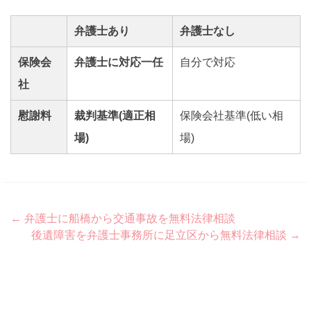
弁護士あり
弁護士なし
保険会
弁護士に対応一任
自分で対応
社
慰謝料
裁判基準(適正相
保険会社基準(低い相
場)
場)
Post
←
弁護士に船橋から交通事故を無料法律相談
後遺障害を弁護士事務所に足立区から無料法律相談
→
navigation