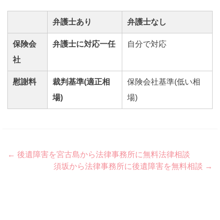
弁護士あり
弁護士なし
保険会
弁護士に対応一任
自分で対応
社
慰謝料
裁判基準(適正相
保険会社基準(低い相
場)
場)
Post
←
後遺障害を宮古島から法律事務所に無料法律相談
須坂から法律事務所に後遺障害を無料相談
→
navigation