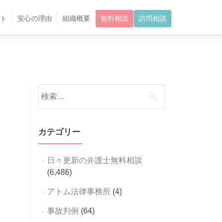
ト
安心の理由
組織概要
無料相談
訪問相談
検
索:
カテゴリー
日々更新の弁護士無料相談
(6,486)
アトム法律事務所
(4)
事故判例
(64)