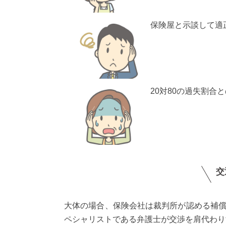
保険屋と示談して適
20対80の過失割
交
大体の場合、保険会社は裁判所が認める補
ペシャリストである弁護士が交渉を肩代わり