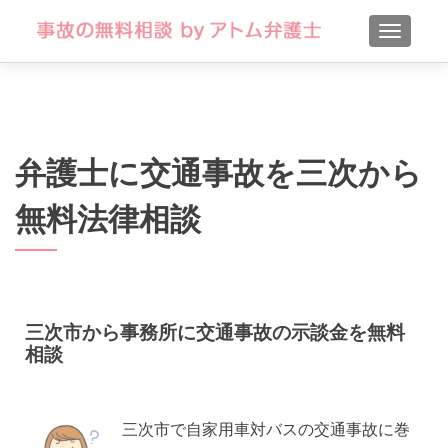
TOGGLE
弁護士に交通事故を三次から
無料法律相談
三次市から事務所に交通事故の示談金を無料
相談
三次市で自家用車対バスの交通事故に巻