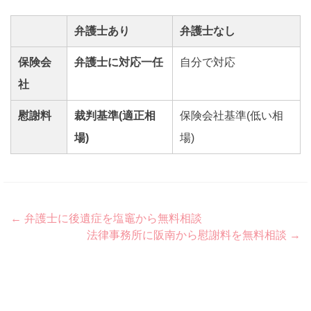
弁護士あり
弁護士なし
保険会
弁護士に対応一任
自分で対応
社
慰謝料
裁判基準(適正相
保険会社基準(低い相
場)
場)
Post
←
弁護士に後遺症を塩竈から無料相談
法律事務所に阪南から慰謝料を無料相談
→
navigation