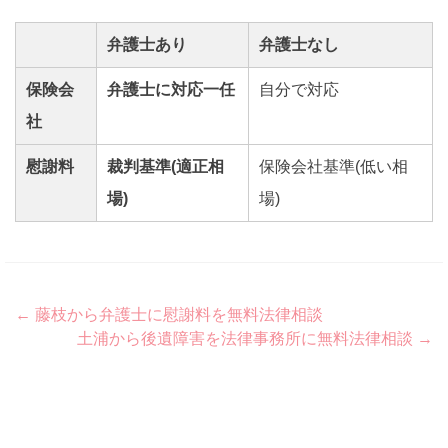
弁護士あり
弁護士なし
保険会
弁護士に対応一任
自分で対応
社
慰謝料
裁判基準(適正相
保険会社基準(低い相
場)
場)
Post
←
藤枝から弁護士に慰謝料を無料法律相談
土浦から後遺障害を法律事務所に無料法律相談
→
navigation