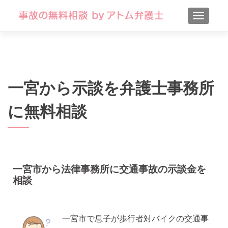
TOGGLE
一宮から示談を弁護士事務所
に無料相談
一宮市から法律事務所に交通事故の示談金を
相談
一宮市で息子が歩行者対バイクの交通事