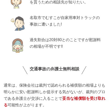
を貰うための相談先が知りたい。
名取市でむすこが自家用車対トラックの
事故に遭いました!
過失割合は20対80とのことですが慰謝料
の相場が不明です!!
交通事故の弁護士無料相談
通常は、保険会社は裁判で認められる補償額の相場よりも
明らかに安い慰謝料しか提示する気がないが、裁判のプロ
である弁護士が交渉に入ることで
妥当な補償額を受け取れ
る
可能性が上がります。