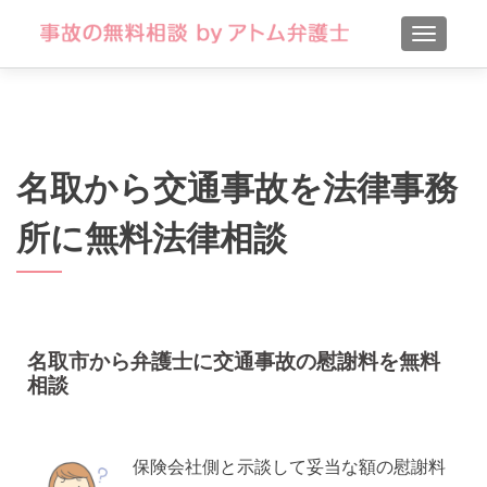
TOGGLE
名取から交通事故を法律事務
所に無料法律相談
名取市から弁護士に交通事故の慰謝料を無料
相談
保険会社側と示談して妥当な額の慰謝料