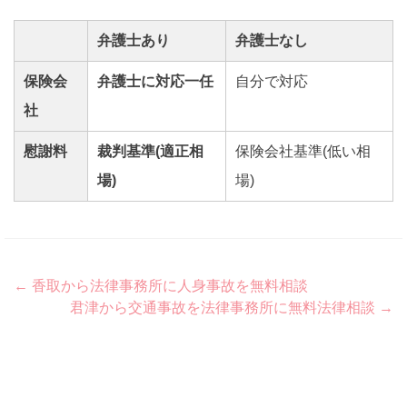
弁護士あり
弁護士なし
保険会
弁護士に対応一任
自分で対応
社
慰謝料
裁判基準(適正相
保険会社基準(低い相
場)
場)
Post
←
香取から法律事務所に人身事故を無料相談
君津から交通事故を法律事務所に無料法律相談
→
navigation