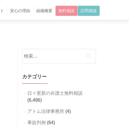
ト
安心の理由
組織概要
無料相談
訪問相談
検
索:
カテゴリー
日々更新の弁護士無料相談
(6,486)
アトム法律事務所
(4)
事故判例
(64)