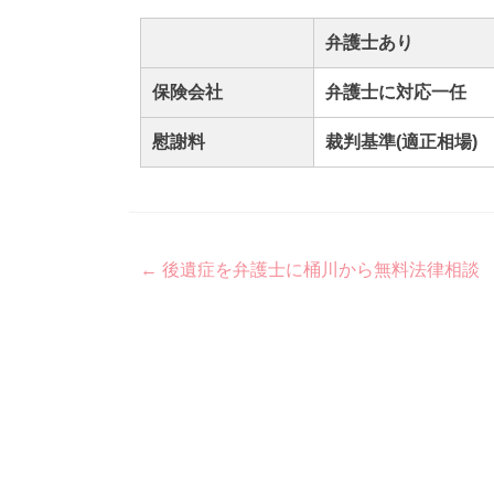
弁護士あり
保険会社
弁護士に対応一任
慰謝料
裁判基準(適正相場)
Post
←
後遺症を弁護士に桶川から無料法律相談
navigation