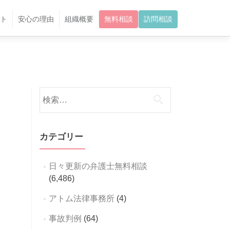
ト
安心の理由
組織概要
無料相談
訪問相談
検
索:
カテゴリー
日々更新の弁護士無料相談
(6,486)
アトム法律事務所
(4)
事故判例
(64)