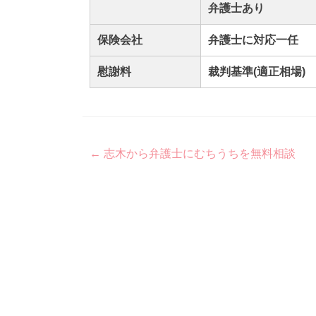
弁護士あり
保険会社
弁護士に対応一任
慰謝料
裁判基準(適正相場)
Post
←
志木から弁護士にむちうちを無料相談
navigation