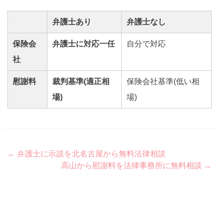
弁護士あり
弁護士なし
保険会
弁護士に対応一任
自分で対応
社
慰謝料
裁判基準(適正相
保険会社基準(低い相
場)
場)
Post
←
弁護士に示談を北名古屋から無料法律相談
高山から慰謝料を法律事務所に無料相談
→
navigation