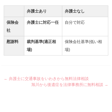
弁護士あり
弁護士なし
保険会
弁護士に対応一任
自分で対応
社
慰謝料
裁判基準(適正相
保険会社基準(低い相
場)
場)
Post
←
弁護士に交通事故をいわきから無料法律相談
旭川から後遺症を法律事務所に無料相談
→
navigation