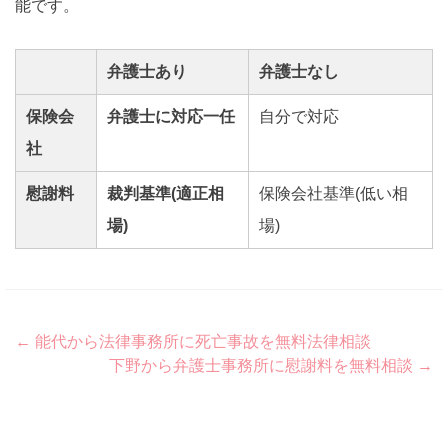
能です。
弁護士あり
弁護士なし
保険会
弁護士に対応一任
自分で対応
社
慰謝料
裁判基準(適正相
保険会社基準(低い相
場)
場)
Post
←
能代から法律事務所に死亡事故を無料法律相談
下野から弁護士事務所に慰謝料を無料相談
→
navigation