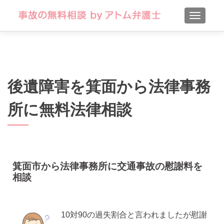
TOGGLE
後遺障害を箕面から法律事務
所に無料法律相談
箕面市から法律事務所に交通事故の慰謝料を
相談
10対90の過失割合と言われましたが慰謝