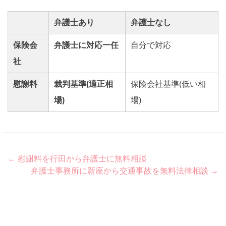
弁護士あり
弁護士なし
保険会
弁護士に対応一任
自分で対応
社
慰謝料
裁判基準(適正相
保険会社基準(低い相
場)
場)
Post
←
慰謝料を行田から弁護士に無料相談
弁護士事務所に新座から交通事故を無料法律相談
→
navigation