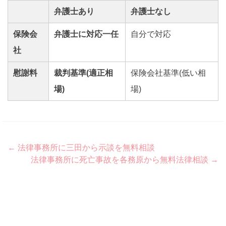
弁護士あり
弁護士なし
保険会
弁護士に対応一任
自分で対応
社
慰謝料
裁判基準(適正相
保険会社基準(低い相
場)
場)
Post
←
法律事務所に三田から示談を無料相談
法律事務所に死亡事故を各務原から無料法律相談
→
navigation