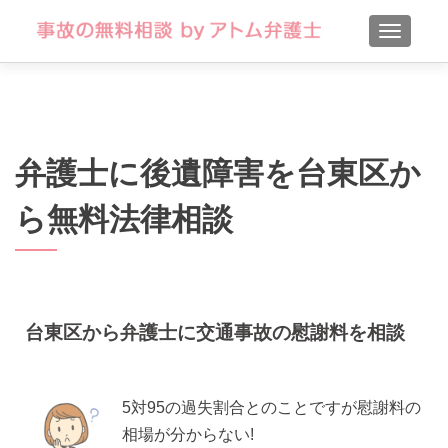
TOGGLE
弁護士に後遺障害を台東区か
ら無料法律相談
台東区から弁護士に交通事故の慰謝料を相談
5対95の過失割合とのことですが慰謝料の
相場が分からない!