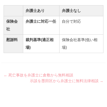
弁護士あり
弁護士なし
保険会
弁護士に対応一任
自分で対応
社
慰謝料
裁判基準(適正相
保険会社基準(低い相
場)
場)
Post
←
死亡事故を弁護士に倉敷から無料相談
示談を墨田区から弁護士に無料法律相談
→
navigation