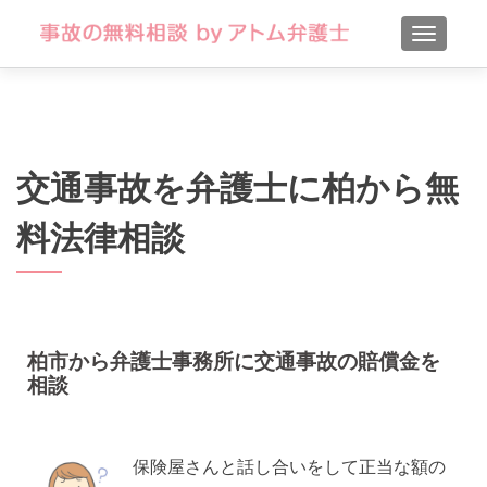
TOGGLE
交通事故を弁護士に柏から無
料法律相談
柏市から弁護士事務所に交通事故の賠償金を
相談
保険屋さんと話し合いをして正当な額の