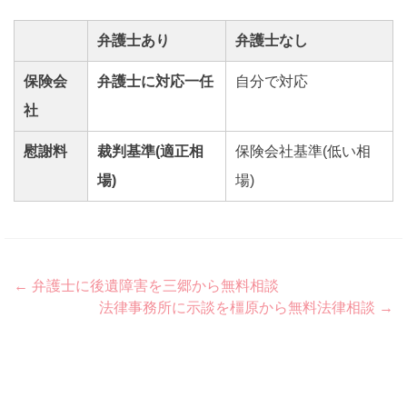
弁護士あり
弁護士なし
保険会
弁護士に対応一任
自分で対応
社
慰謝料
裁判基準(適正相
保険会社基準(低い相
場)
場)
Post
←
弁護士に後遺障害を三郷から無料相談
法律事務所に示談を橿原から無料法律相談
→
navigation