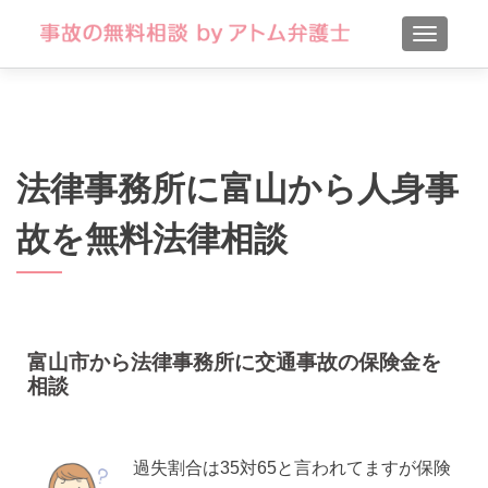
TOGGLE
法律事務所に富山から人身事
故を無料法律相談
富山市から法律事務所に交通事故の保険金を
相談
過失割合は35対65と言われてますが保険