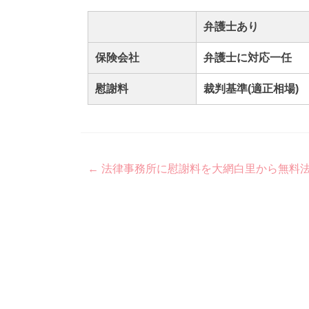
弁護士あり
保険会社
弁護士に対応一任
慰謝料
裁判基準(適正相場)
Post
←
法律事務所に慰謝料を大網白里から無料
navigation