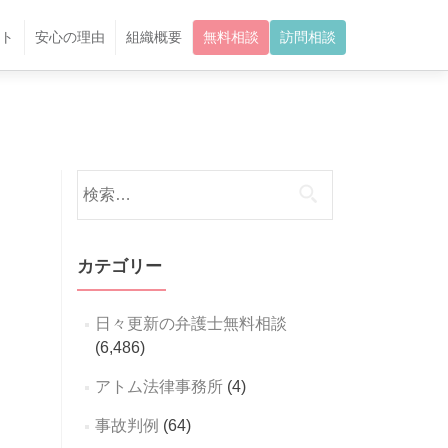
ト
安心の理由
組織概要
無料相談
訪問相談
検
索:
カテゴリー
日々更新の弁護士無料相談
(6,486)
アトム法律事務所
(4)
事故判例
(64)