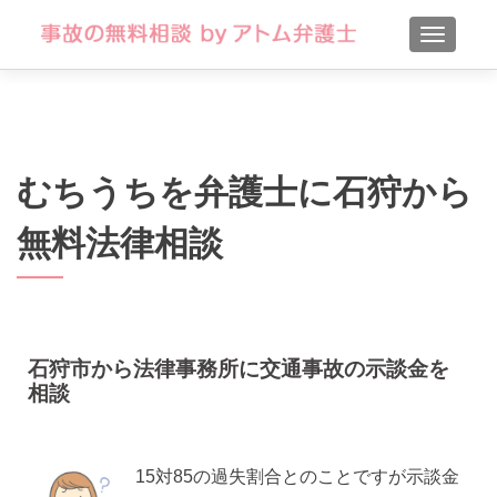
TOGGLE
むちうちを弁護士に石狩から
無料法律相談
石狩市から法律事務所に交通事故の示談金を
相談
15対85の過失割合とのことですが示談金