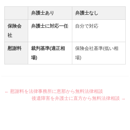
弁護士あり
弁護士なし
保険会
弁護士に対応一任
自分で対応
社
慰謝料
裁判基準(適正相
保険会社基準(低い相
場)
場)
Post
←
慰謝料を法律事務所に恵那から無料法律相談
後遺障害を弁護士に直方から無料法律相談
→
navigation