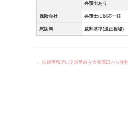
弁護士あり
保険会社
弁護士に対応一任
慰謝料
裁判基準(適正相場)
Post
←
法律事務所に交通事故を大和高田から無
navigation