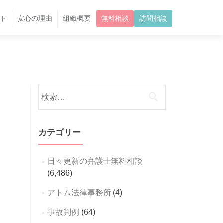
ト
安心の理由
組織概要
無料相談
訪問相談
検
索:
カテゴリー
日々更新の弁護士無料相談
(6,486)
アトム法律事務所
(4)
事故判例
(64)