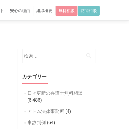
ト
安心の理由
組織概要
無料相談
訪問相談
検
索:
カテゴリー
日々更新の弁護士無料相談
(6,486)
アトム法律事務所
(4)
事故判例
(64)