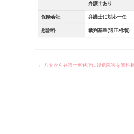
弁護士あり
保険会社
弁護士に対応一任
慰謝料
裁判基準(適正相場)
Post
←
八女から弁護士事務所に後遺障害を無料
navigation