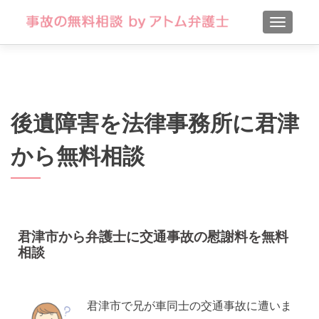
TOGGLE
後遺障害を法律事務所に君津
から無料相談
君津市から弁護士に交通事故の慰謝料を無料
相談
君津市で兄が車同士の交通事故に遭いま