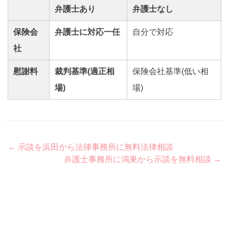
弁護士あり
弁護士なし
保険会
弁護士に対応一任
自分で対応
社
慰謝料
裁判基準(適正相
保険会社基準(低い相
場)
場)
Post
←
示談を浜田から法律事務所に無料法律相談
弁護士事務所に鴻巣から示談を無料相談
→
navigation