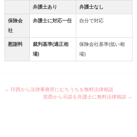
弁護士あり
弁護士なし
保険会
弁護士に対応一任
自分で対応
社
慰謝料
裁判基準(適正相
保険会社基準(低い相
場)
場)
Post
←
印西から法律事務所にむちうちを無料法律相談
筑西から示談を弁護士に無料法律相談
→
navigation