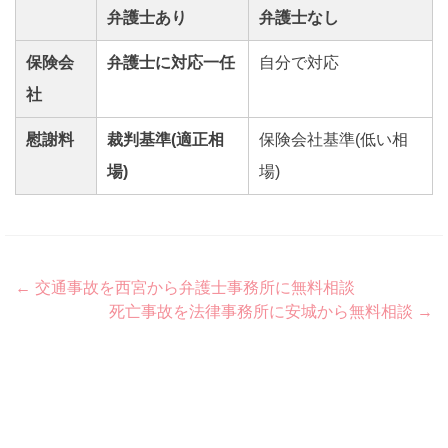
弁護士あり
弁護士なし
保険会
弁護士に対応一任
自分で対応
社
慰謝料
裁判基準(適正相
保険会社基準(低い相
場)
場)
Post
←
交通事故を西宮から弁護士事務所に無料相談
死亡事故を法律事務所に安城から無料相談
→
navigation