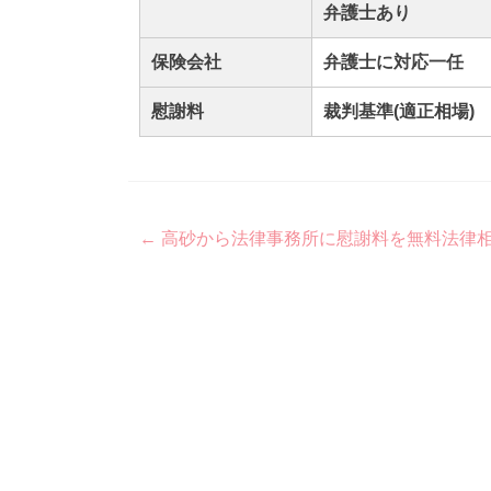
弁護士あり
保険会社
弁護士に対応一任
慰謝料
裁判基準(適正相場)
Post
←
高砂から法律事務所に慰謝料を無料法律
navigation