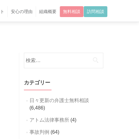
ト
安心の理由
組織概要
無料相談
訪問相談
検
索:
カテゴリー
日々更新の弁護士無料相談
(6,486)
アトム法律事務所
(4)
事故判例
(64)