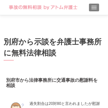
TOGGLE
別府から示談を弁護士事務所
に無料法律相談
別府市から法律事務所に交通事故の慰謝料を
相談
過失割合は20対80と言われましたが慰謝