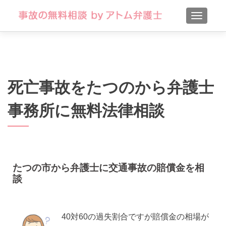
TOGGLE
死亡事故をたつのから弁護士
事務所に無料法律相談
たつの市から弁護士に交通事故の賠償金を相
談
40対60の過失割合ですが賠償金の相場が