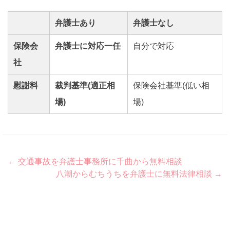
弁護士あり
弁護士なし
保険会
弁護士に対応一任
自分で対応
社
慰謝料
裁判基準(適正相
保険会社基準(低い相
場)
場)
Post
←
交通事故を弁護士事務所に千曲から無料相談
八潮からむちうちを弁護士に無料法律相談
→
navigation