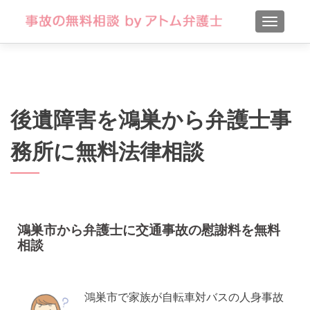
TOGGLE
後遺障害を鴻巣から弁護士事
務所に無料法律相談
鴻巣市から弁護士に交通事故の慰謝料を無料
相談
鴻巣市で家族が自転車対バスの人身事故