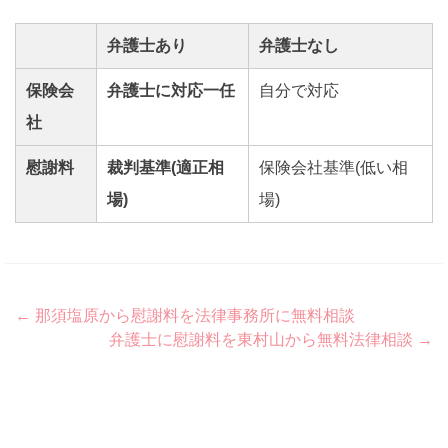
弁護士あり
弁護士なし
保険会
弁護士に対応一任
自分で対応
社
慰謝料
裁判基準(適正相
保険会社基準(低い相
場)
場)
Post
←
那須塩原から慰謝料を法律事務所に無料相談
弁護士に慰謝料を東村山から無料法律相談
→
navigation