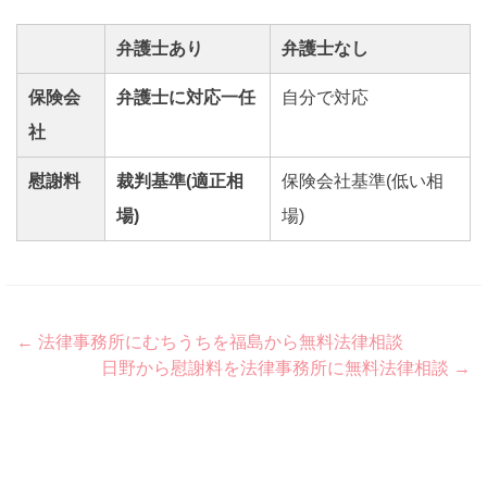
弁護士あり
弁護士なし
保険会
弁護士に対応一任
自分で対応
社
慰謝料
裁判基準(適正相
保険会社基準(低い相
場)
場)
Post
←
法律事務所にむちうちを福島から無料法律相談
日野から慰謝料を法律事務所に無料法律相談
→
navigation