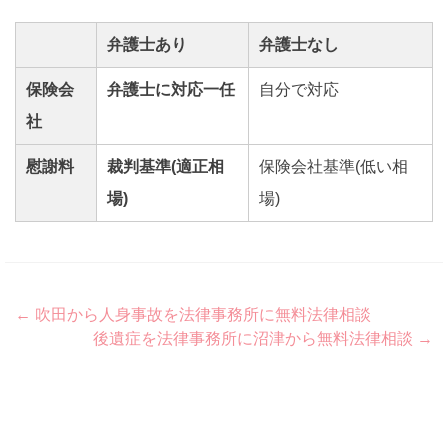
弁護士あり
弁護士なし
保険会
弁護士に対応一任
自分で対応
社
慰謝料
裁判基準(適正相
保険会社基準(低い相
場)
場)
Post
←
吹田から人身事故を法律事務所に無料法律相談
後遺症を法律事務所に沼津から無料法律相談
→
navigation